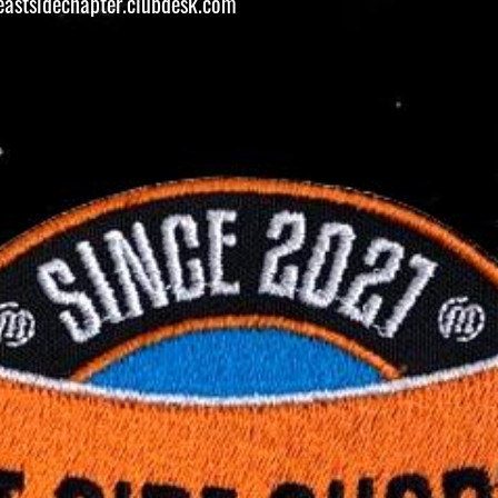
astsidechapter.clubdesk.com