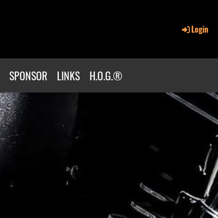
Login
SPONSOR
LINKS
H.O.G.®