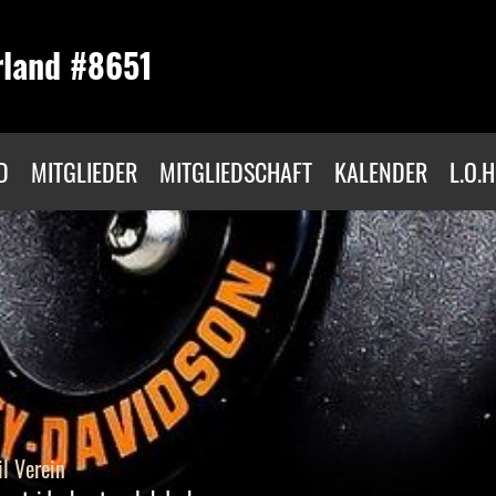
rland #8651
D
MITGLIEDER
MITGLIEDSCHAFT
KALENDER
L.O.H
l Verein