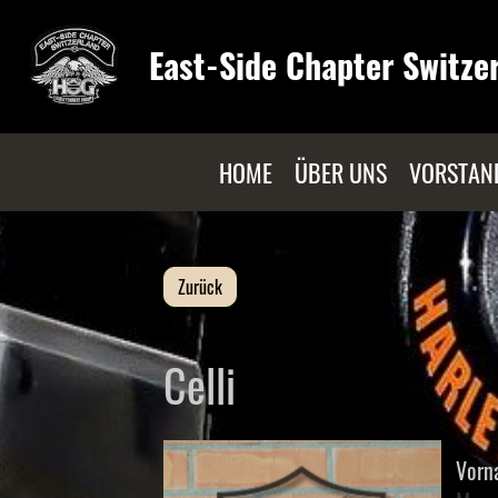
East-Side Chapter Switze
HOME
ÜBER UNS
VORSTAN
Zurück
Celli
Vorn