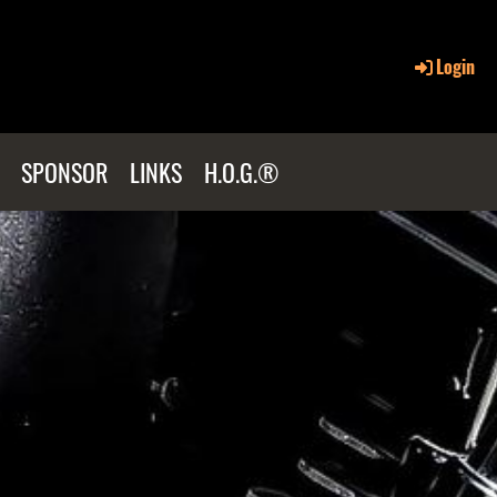
Login
SPONSOR
LINKS
H.O.G.®