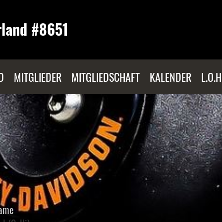
rland #8651
D
MITGLIEDER
MITGLIEDSCHAFT
KALENDER
L.O.H
ame