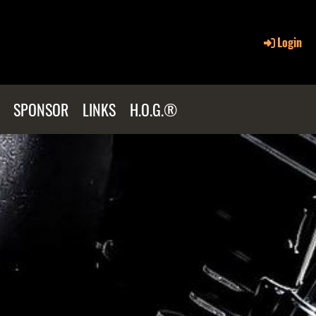
Login
SPONSOR
LINKS
H.O.G.®