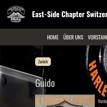
East-Side Chapter Switze
HOME
ÜBER UNS
VORSTAN
Zurück
Guido
Vorn