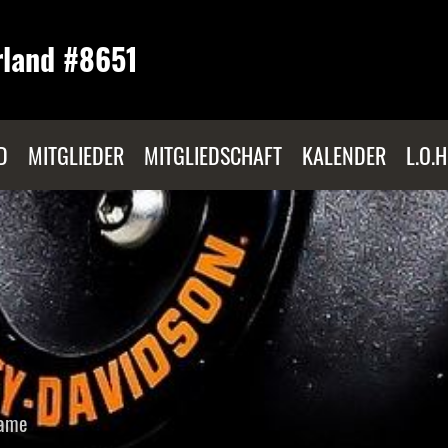
rland #8651
D
MITGLIEDER
MITGLIEDSCHAFT
KALENDER
L.O.H
ame