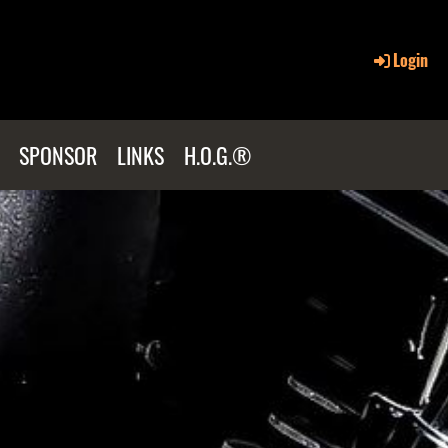
Login
SPONSOR
LINKS
H.O.G.®