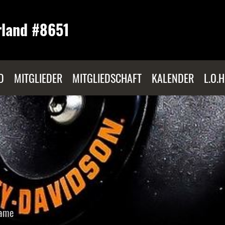
rland #8651
D
MITGLIEDER
MITGLIEDSCHAFT
KALENDER
L.O.H
ame